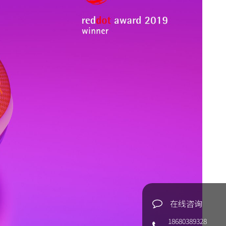
在线咨询
18680389328