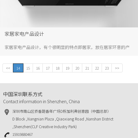
家居家电产品设计
家居家电产品设计，有个很明显的特点即居家，放在居家环意的产
品，包括电视、洗衣机、冰箱、空调、厨卫、空气净化器等。家是
休息，人们除了工作以外，大部分的时间几乎都在家中度过，可见
<<
14
15
16
17
18
19
20
21
22
23
>>
家的重要性不言而喻。所以家电需要设计，更好满足用户对居家环
境美好的向往！
中国深圳联系方式
Contact information in Shenzhen, China
深圳市南山区侨香路香年广场D栋加利弗创意园（中国总部）
D Block ,Xiangnian Plaza ,Qiaoxiang Road ,Nanshan District
,Shenzhen(CLF Creative Industry Park)
15919880467