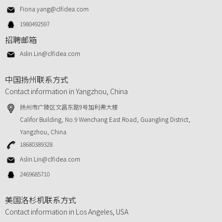
Fiona.yang@clfidea.com
1980492597
招聘邮箱
Aslin.Lin@clfidea.com
中国扬州联系方式
Contact information in Yangzhou, China
扬州市广陵区文昌东路9号加利弗大楼
Califor Building, No.9 Wenchang East Road, Guangling District,
Yangzhou, China
18680389328
Aslin.Lin@clfidea.com
2469685710
美国洛杉机联系方式
Contact information in Los Angeles, USA