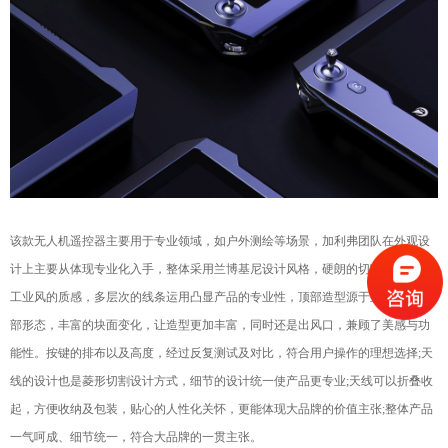
该款无人机遥控器主要用于专业领域，如户外测绘等场
景，加利弗团队在外观设
计上主要从体现专业化入手，
整体采用兰博基尼设计风格，硬朗的切割方式体现
工业
风的质感，多层次的线条运用凸显产品的专业性，顶部
造型源于兰博基尼尾
部形态，丰富的块面变化，让造型
更加丰富，同时还是出风口，兼顾了美感与功
能性。按
键的排布以及高度，经过反复测试及对比，符合
用户操作的理想选择;天
线的设计也是菱形切割设计方
式，细节的设计统一使产品更专业;天线可以折叠收
起
，方便收纳及包装，贴心的人性化关怀，更能体现大品
牌的价值主张;整体产品
一气呵成、细节统一，符合大
品牌的一贯主张。