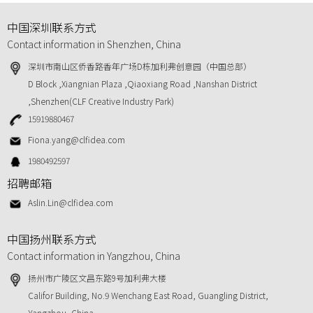
中国深圳联系方式
Contact information in Shenzhen, China
深圳市南山区侨香路香年广场D栋加利弗创意园（中国总部）
D Block ,Xiangnian Plaza ,Qiaoxiang Road ,Nanshan District
,Shenzhen(CLF Creative Industry Park)
15919880467
Fiona.yang@clfidea.com
1980492597
招聘邮箱
Aslin.Lin@clfidea.com
中国扬州联系方式
Contact information in Yangzhou, China
扬州市广陵区文昌东路9号加利弗大楼
Califor Building, No.9 Wenchang East Road, Guangling District,
Yangzhou, China