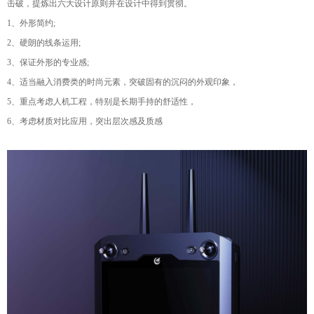
击破，提炼出六大
设计原则并在设计中得到贯彻。
1、外形简约;
2、
硬朗的线条运用;
3、保证外形的专业感;
4、适当
融入消费类的时尚元素，突破固有的沉闷的外观印
象，
5、重点考虑人机工程，特别是长期手持的舒适
性，
6、考虑材质对比应用，突出层次感及质感