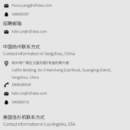
Fiona.yang@clfidea.com
1980492597
招聘邮箱
Aslin.Lin@clfidea.com
中国扬州联系方式
Contact information in Yangzhou, China
扬州市广陵区文昌东路9号加利弗大楼
Califor Building, No.9 Wenchang East Road, Guangling District,
Yangzhou, China
18680389328
Aslin.Lin@clfidea.com
2469685710
美国洛杉机联系方式
Contact information in Los Angeles, USA