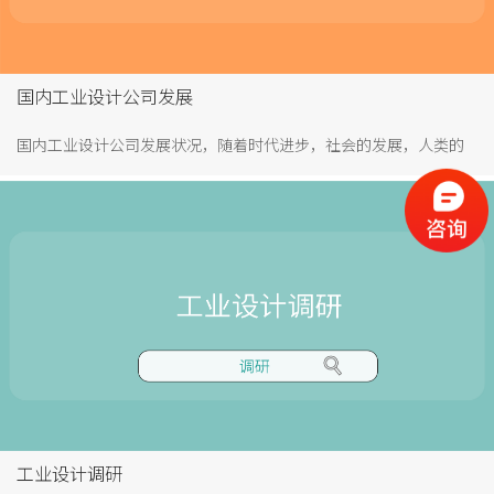
国内工业设计公司发展
国内工业设计公司发展状况，随着时代进步，社会的发展，人类的
需求、追求和价值观念也都在改变，比如个性的释放，对产品的追
求变得多样化。从社会的发展史来看，人们对产品要求也在不断的
变化，原始社会，物质匮乏，只要有产品就行。而当今物质丰富，
人们生活水平的提高，对产品提出了更高的要求，对产品所带来的
精神的上享受越来越受得重视。产品的丰富，企业之间的竞争更加
激烈，更需要借助工业设计的力量帮企业突破，赢得市场。工业设
计是综合性极强的设计行业，做好工业设计没那么容易。所以，诞
生以工业设计服务的工业设计公司。比如设计之深圳，存在一大批
知名的工业设计公司，旨在于协助企业做好工业设计。
工业设计调研