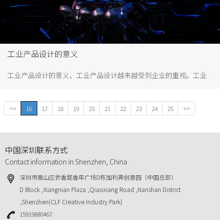
工业产品设计的意义
工业产品设计的意义，工业产品设计越来越受到企业的重视。工业
产品设计是产品研发，从无到有的重要环节。任何工业产品也都是
设计计师的精心设计出来的结果。设计的意义旨在让产品更有吸引
<<
16
17
18
19
20
21
22
23
24
25
>>
力、更加完美，让产品更受欢迎，获得经济效益。 产品最终需要通
过市场流通获得价值，企业花巨资研发产品归根结底是获得经济效
益。所以......
中国深圳联系方式
Contact information in Shenzhen, China
深圳市南山区侨香路香年广场D栋加利弗创意园（中国总部）
D Block ,Xiangnian Plaza ,Qiaoxiang Road ,Nanshan District
,Shenzhen(CLF Creative Industry Park)
15919880467