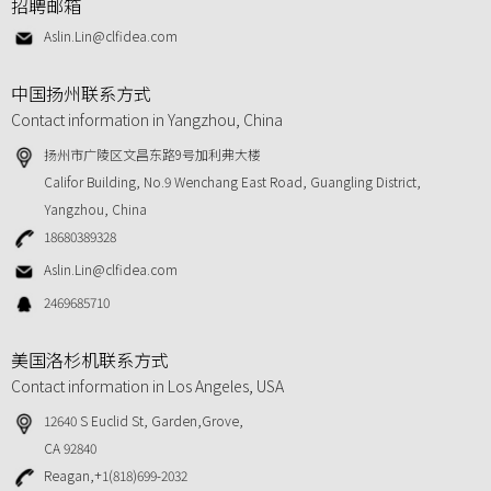
招聘邮箱
Aslin.Lin@clfidea.com
中国扬州联系方式
Contact information in Yangzhou, China
扬州市广陵区文昌东路9号加利弗大楼
Califor Building, No.9 Wenchang East Road, Guangling District,
Yangzhou, China
18680389328
Aslin.Lin@clfidea.com
2469685710
美国洛杉机联系方式
Contact information in Los Angeles, USA
12640 S Euclid St, Garden,Grove,
CA 92840
Reagan,+1(818)699-2032