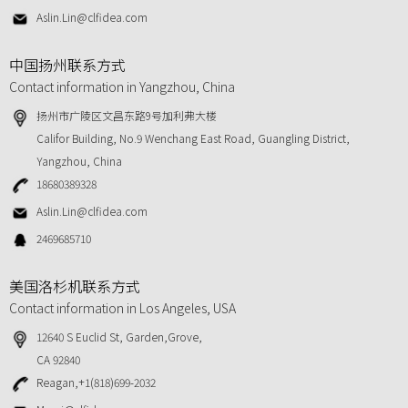
Aslin.Lin@clfidea.com
中国扬州联系方式
Contact information in Yangzhou, China
扬州市广陵区文昌东路9号加利弗大楼
Califor Building, No.9 Wenchang East Road, Guangling District,
Yangzhou, China
18680389328
Aslin.Lin@clfidea.com
2469685710
美国洛杉机联系方式
Contact information in Los Angeles, USA
12640 S Euclid St, Garden,Grove,
CA 92840
Reagan,+1(818)699-2032