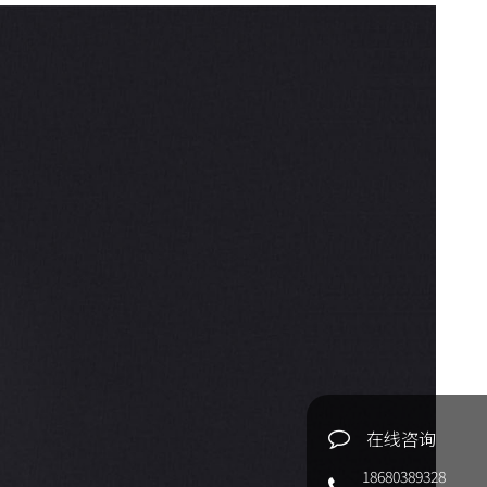
在线咨询
18680389328