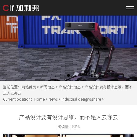
当前位置：
网站首页
>
新闻动态
>
产品设计动态
> 产品设计要有设计思维，而不
是人云亦云
Current position：
Home
>
News
>
Industrial design&share
>
产品设计要有设计思维，而不是人云亦云
阅读量：
8396