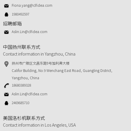
Fiona.yang@clfidea.com
1980492597
招聘邮箱
Aslin.Lin@clfidea.com
中国扬州联系方式
Contact information in Yangzhou, China
扬州市广陵区文昌东路9号加利弗大楼
Califor Building, No.9 Wenchang East Road, Guangling District,
Yangzhou, China
18680389328
Aslin.Lin@clfidea.com
2469685710
美国洛杉机联系方式
Contact information in Los Angeles, USA