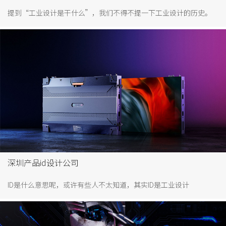
提到“工业设计是干什么”，我们不得不提一下工业设计的历史。
工业设计是工业革命的产物。18世纪，英国最早迎来了工业革命，
机械工业替代了人力，提高了生产效率。然而，随着工业革命的发
展，一系列问题也随之产生，比如产品粗制滥造和缺乏艺术的价
值。工业设计的出现就是为了解决这些问题，它通过结合科学技术
与艺术手段不断满足消费者日益增长的需求。
深圳产品id设计公司
ID是什么意思呢，或许有些人不太知道，其实ID是工业设计
（industrial design）的简称，是指以工学、美学、经济学为基础对
产品进行设计。产品ID设计公司则是指从专业提供工业设计服务，助
力企业打造好产品的设计公司。