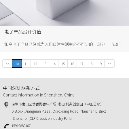
电子产品设计价值
如今电子产品已经成为人们日常生活中必不可少的一部分，“出门
可以不带钱包但一定要手机”早已成为一种共识，无论是手机、电
脑还是其它智能产品都离不开产品设计。电子产品设计的价值旨在
<<
10
11
12
13
14
15
16
17
18
19
>>
影响用户行为，实现产品价值转换。
中国深圳联系方式
Contact information in Shenzhen, China
深圳市南山区侨香路香年广场D栋加利弗创意园（中国总部）
D Block ,Xiangnian Plaza ,Qiaoxiang Road ,Nanshan District
,Shenzhen(CLF Creative Industry Park)
15919880467